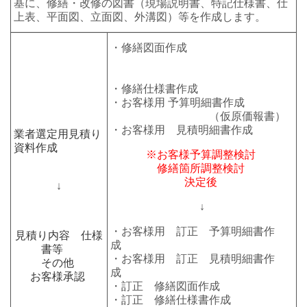
基に、修繕・改修の図書（現場説明書、特記仕様書、仕
上表、平面図、立面図、外溝図）等を作成します。
・
修繕図面作成
・修繕仕様書作成
・お客様用 予算明細書作成
（仮原価報書）
・お客様用 見積明細書作成
業者選定用見積り
資料作成
※お客様予算調整検討
修繕箇所調整検討
決定後
↓
↓
・お客様用 訂正 予算明細書作
見積り内容 仕様
成
書等
・お客様用 訂正 見積明細書作
その他
成
お客様承認
・訂正 修繕図面作成
・訂正 修繕仕様書作成