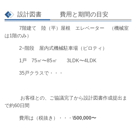
設計図書 費用と期間の目安
7階建て 陸（平）屋根 エレベーター （機械室
は1階のみ）
2−階段 屋内式機械駐車場（ピロティ）
1戸 75㎡〜85㎡ 3LDK〜4LDK
35戸クラスで・・・
お客様との、ご協議完了から設計図書作成提出ま
で約60日間
費用は（税抜き）・・・
\500,000〜