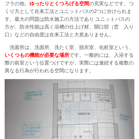
フラの他、
ゆったりとくつろげる空間
の
充実などです。
つ
くり方として在来工法とユニットバスの2つに分けられま
す。
最大の問題は防水施工の方法であり
ユニットバスの
方が、防水性能は高く
浴槽の仕上げ材、開口部（窓 入り
口）などの自由度は
在来工法と大差ありません。
洗面所は、洗面所、洗たく室、脱衣室、化粧室という、
いくつもの機能が必要な場所
です。
一般的には、入浴する
際の前室という位置つけですが、実際には連続する複数の
異なる
行為が行われる空間になります。