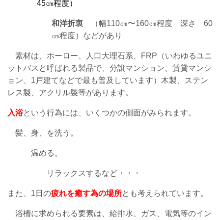
45㎝程度）
和洋折衷
（幅110㎝〜160㎝程度 深さ 60
㎝程度）などがあり
素材は、ホーロー
、
人口大理石系、FRP（いわゆるユニ
ットバスと呼ばれる製品で
、
分譲マンション、
賃貸マンシ
ョン、1戸建てなどで最も普及しています）木製、ステン
レス製、
アクリル製等があります
。
入浴
という行為には、いくつかの側面がみられます
。
髪、身、を洗う。
温める。
リラックスするなど・・・
また、1日の
疲れを癒す為の場所
とも考えられています。
浴槽に求められる要素は、給排水、ガス、電気等のイン