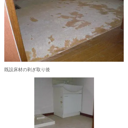
既設床材の剥ぎ取り後