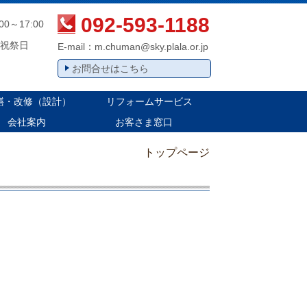
092-593-1188
:00～17:00
祝祭日
E-mail：
m.chuman@sky.plala.or.jp
お問合せはこちら
繕・改修（設計）
リフォームサービス
会社案内
お客さま窓口
トップページ