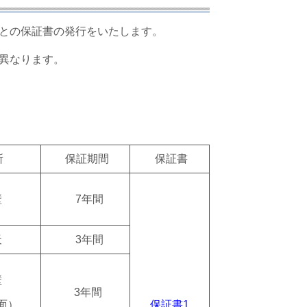
との保証書の発行をいたします。
異なります。
所
保証期間
保証書
壁
7年間
天
3年間
壁
3
年間
面）
保証書1