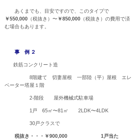
あくまでも、目安ですので、このタイプで
￥550,000
（税抜き）
〜
￥850,000
（税抜き）
の費用で済
む場合もあります
。
事 例 ２
鉄筋コンクリート造
8階建て 切妻屋根 一部陸（平）屋根 エレ
ベーター塔屋１階
2-
階段 屋外機械式駐車場
1戸
65
㎡〜
81
㎡
2LDK
〜
4LDK
30
戸クラスで
税抜き・・・￥
900,000 1
戸当た