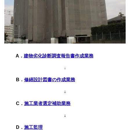
A．
建物劣化診断調査報告書作成業務
↓
B
．
修繕設計図書の作成業務
↓
C
．
施工業者選定補助業務
↓
D
．
施工監理