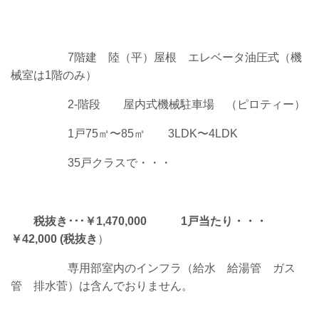
7階建 陸（平）屋根 エレベータ油圧式（機
械室は1階のみ
）
2-階段 屋内式機械駐車場 （ピロティー）
1戸75㎡〜85㎡ 3LDK〜4LDK
35戸クラスで・・・
税抜き･･･￥1,470,000
1戸当たり・・・
￥42,000
(税抜き
）
専用部室内のインフラ（給水 給湯管 ガス
管 排水菅）は含んでおりません
。