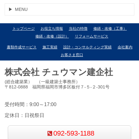
MENU
トップページ
お役立ち情報
当社の特徴
修繕・改修（工事）
修繕・改修（設計）
リフォームサービス
書類作成サービス
施工実績
設計・コンサルティング実績
会社案内
お客さま窓口
株式会社 チュウマン建企社
(総合建築業） （一級建築士事務所）
〒812-0888 福岡県福岡市博多区板付７-５-２-301号
受付時間：9:00～17:00
定休日：日祝祭日
092-593-1188