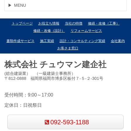
MENU
トップページ
お役立ち情報
当社の特徴
修繕・改修（工事）
修繕・改修（設計）
リフォームサービス
書類作成サービス
施工実績
設計・コンサルティング実績
会社案内
お客さま窓口
株式会社 チュウマン建企社
(総合建築業） （一級建築士事務所）
〒812-0888 福岡県福岡市博多区板付７-５-２-301号
受付時間：9:00～17:00
定休日：日祝祭日
092-593-1188