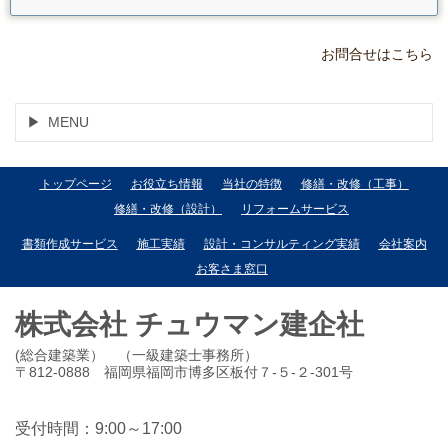
お問合せはこちら
MENU
トップページ
お役立ち情報
当社の特徴
修繕・改修（工事）
修繕・改修（設計）
リフォームサービス
書類作成サービス
施工実績
設計・コンサルティング実績
会社案内
お客さま窓口
株式会社 チュウマン建企社
(総合建築業） （一級建築士事務所）
〒812-0888 福岡県福岡市博多区板付７-５-２-301号
受付時間：9:00～17:00